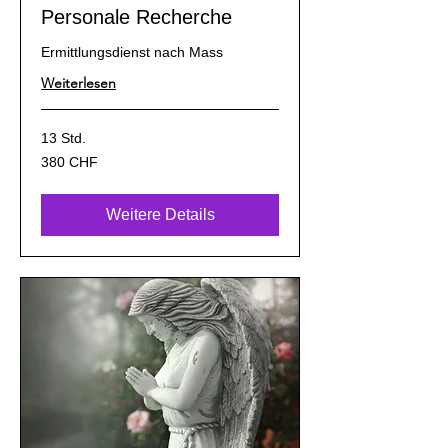
Personale Recherche
Ermittlungsdienst nach Mass
Weiterlesen
13 Std.
380
380 CHF
Schweizer
Franken
Weitere Details