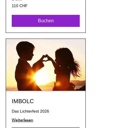
110
110 CHF
Schweizer
Franken
Buchen
IMBOLC
Das Lichterfest 2026
Weiterlesen