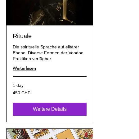
Rituale
Die spirituelle Sprache auf elitärer
Ebene. Diverse Formen der Voodoo
Praktiken verfügbar
Weiterlesen
1 day
450
450 CHF
Schweizer
Franken
Weitere Details