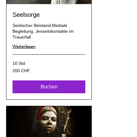
Seelsorge
Seelischer Beistand,Mediale
Begleitung, Jenseitskontakte im
Trauerfall
Weiterlesen
10 Std.
200
200 CHF
Schweizer
Franken
Buchen