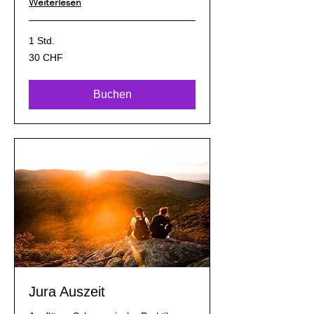
Weiterlesen
1 Std.
30
30 CHF
Schweizer
Franken
Buchen
Jura Auszeit