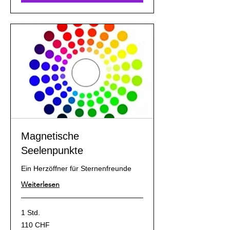
Magnetische
Seelenpunkte
Ein Herzöffner für Sternenfreunde
Weiterlesen
1 Std.
110
110 CHF
Schweizer