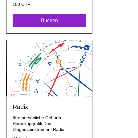
150
150 CHF
Schweizer
Franken
Buchen
Radix
Ihre persönliche Geburts -
Horoskopgrafik Das
Diagnoseinstrument Radix