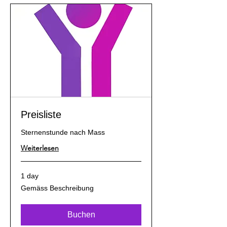
Preisliste
Sternenstunde nach Mass
Weiterlesen
1 day
Gemäss
Gemäss Beschreibung
Beschreibung
Buchen