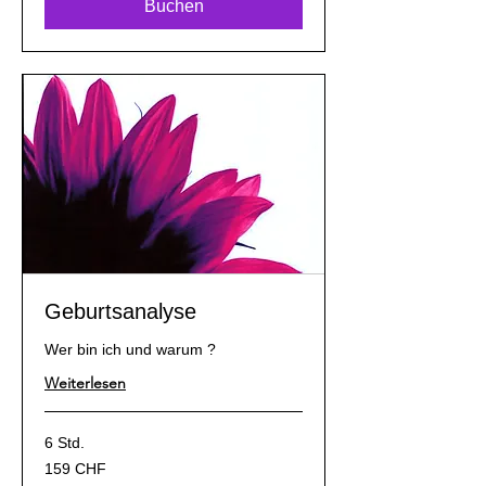
Buchen
Geburtsanalyse
Wer bin ich und warum ?
Weiterlesen
6 Std.
159
159 CHF
Schweizer
Franken