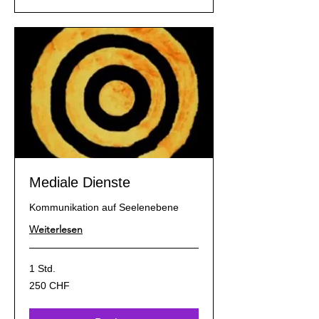
Mediale Dienste
Kommunikation auf Seelenebene
Weiterlesen
1 Std.
250
250 CHF
Schweizer
Franken