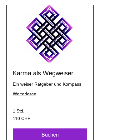
Karma als Wegweiser
Ein weiser Ratgeber und Kompass
Weiterlesen
1 Std.
110
110 CHF
Schweizer
Franken
Buchen