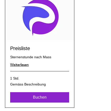
Preisliste
Sternenstunde nach Mass
Weiterlesen
1 Std.
Gemäss
Gemäss Beschreibung
Beschreibung
Buchen