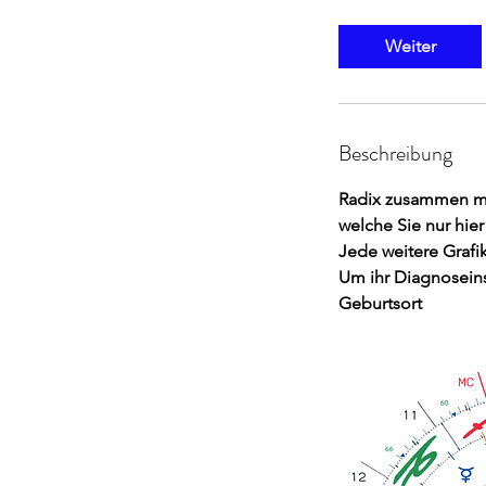
t
d
Weiter
Beschreibung
Radix zusammen mi
welche Sie nur hier 
Jede weitere Grafik
Um ihr Diagnoseins