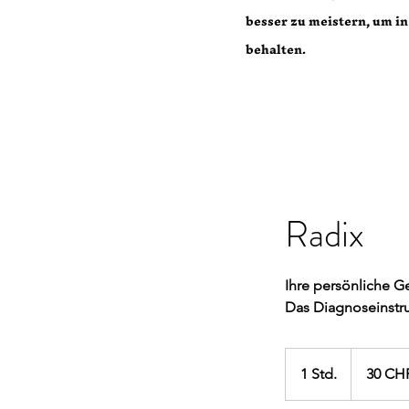
besser zu meistern, um in
behalten.
Radix
Ihre persönliche G
Das Diagnoseinstr
30
Schweizer
1 Std.
1
30 CH
Franken
S