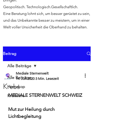
bringen.
Geopolitisch. Technologisch.Gesellschaftlich.
Eine Beratung lohnt sich, um besser gerüstet zu sein,
und das Unbekannte besser zu meistern, um in einer
Welt voller Unsicherheit die Oberhand zu behalten.
Beitrag
Alle Beiträge
Mediale Sternenwelt
Alle Beiträge
14. Juli 2020
3 Min. Lesezeit
Krebs
Horoskop
MEDIALE STERNENWELT SCHWEIZ
Krafttiere
Mut zur Heilung durch 
Lichtbegleitung