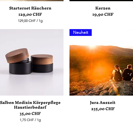
Starterset Räuchern
Kerzen
Schnellansicht
Schnellansicht
Preis
Preis
129,00 CHF
19,90 CHF
129,00 CHF
/
1g
1
2
Neuheit
9
,
0
0
C
H
F
p
r
o
1
G
r
Salben Medizin Körperpflege
Jura Auszeit
a
Schnellansicht
Schnellansicht
Haustierbedarf
m
Preis
235,00 CHF
m
Preis
35,00 CHF
1,75 CHF
/
1g
1
,