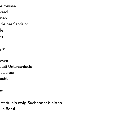
heimnisse
rrad
onen
 deiner Sanduhr
le
en
gie
wahr
tatt Unterschiede
latscreen
acht
ht
rst du ein ewig Suchender bleiben
le Beruf