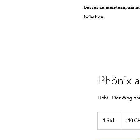
besser zu meistern, um in
behalten.
Phönix a
Licht - Der Weg n
110
Schweizer
1 Std.
1
110 C
Franken
S
t