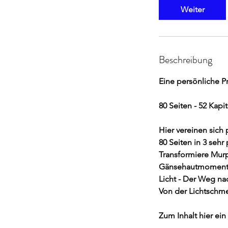
d
Weiter
Beschreibung
Eine persönliche P
80 Seiten - 52 Kapi
Hier vereinen sich 
80 Seiten in 3 seh
Transformiere Mur
Gänsehautmomente,
Licht - Der Weg na
Von der Lichtschme
Zum Inhalt hier ein 