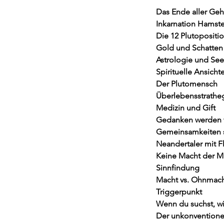
Das Ende aller Ge
Inkarnation Hamste
Die 12 Plutopositi
Gold und Schatten
Astrologie und See
Spirituelle Ansicht
Der Plutomensch
Überlebensstrathe
Medizin und Gift
Gedanken werden 
Gemeinsamkeiten s
Neandertaler mit F
Keine Macht der M
Sinnfindung
Macht vs. Ohnmac
Triggerpunkt
Wenn du suchst, wi
Der unkonventionel