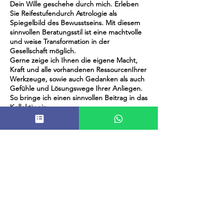
Dein Wille geschehe durch mich. Erleben
Sie Reifestufendurch Astrologie als
Spiegelbild des Bewusstseins. Mit diesem
sinnvollen Beratungsstil ist eine machtvolle
und weise Transformation in der
Gesellschaft möglich.
Gerne zeige ich Ihnen die eigene Macht,
Kraft und alle vorhandenen RessourcenIhrer
Werkzeuge, sowie auch Gedanken als auch
Gefühle und Lösungswege Ihrer Anliegen.
So bringe ich einen sinnvollen Beitrag in das
Kollektiv ein.
Ich biete tiefe Transformation und
Neuwerdung, Mut, Freude, Transzendenz,
die Anregung Ihrer geistigen Schöpferkraft,
Trost und Erkenntnis sowie die
Wandlungsfähigkeit hin zu einer völlig
neuen Betrachtungsweise.
meine überpersönliche Menschenliebe,
Hingabe und das Hellfühlen stärken mein
soziales Verständnis und aktivieren meinen
Helferwillen.
ich berate auch Alltagsfragen, kläre
Täuschungen und Lebenslügen auf, denn