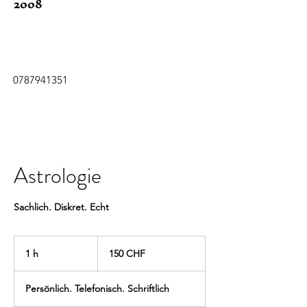
2008
0787941351
Astrologie
Sachlich. Diskret. Echt
150
francs
1 h
1
150 CHF
suisses
Persönlich. Telefonisch. Schriftlich