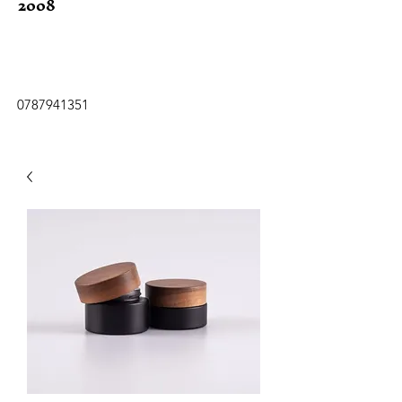
2008
0787941351