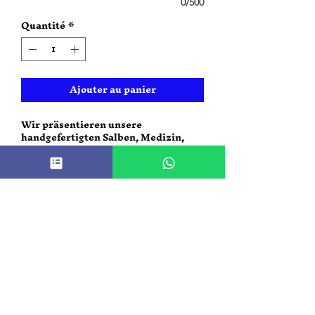
0/500
Quantité
*
Ajouter au panier
Wir präsentieren unsere
handgefertigten Salben, Medizin,
Körperpflege und Ritualzubehör
in einem. Ein Naturprodukt, das
speziell für Allergiker entwickelt
wurde und sicher für Kinder ist.
Dieses Produkt ist eine
bahnbrechende Neuheit auf dem
Markt und bietet einen neuen Ansatz
für Erste Hilfe und Körperpflege.
Hergestellt aus rein natürlichen
Inhaltsstoffen, ist Nauralias
natürliches Naturprodukt nicht nur
effektiv, sondern auch sicher für die
ganze Familie. Dank seiner lang
anhaltenden und wirksamen Formel