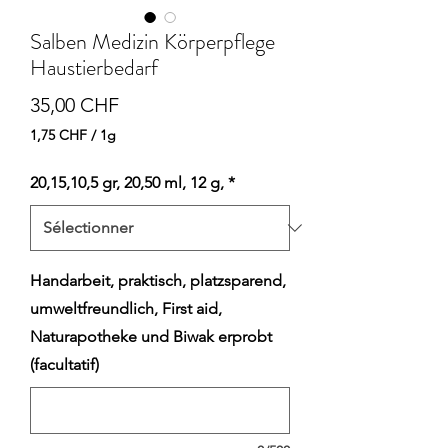
Salben Medizin Körperpflege
Haustierbedarf
Prix
35,00 CHF
1,75 CHF
/
1g
1,75 CHF
pour
20,15,10,5 gr, 20,50 ml, 12 g,
*
1
Gramme
Handarbeit, praktisch, platzsparend,
umweltfreundlich, First aid,
Naturapotheke und Biwak erprobt
(facultatif)