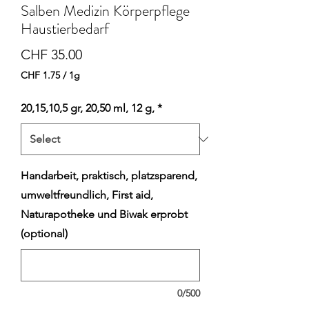
Salben Medizin Körperpflege
Haustierbedarf
Price
CHF 35.00
CHF 1.75
/
1g
CHF 1.75
per
20,15,10,5 gr, 20,50 ml, 12 g,
*
1
Gram
Handarbeit, praktisch, platzsparend,
umweltfreundlich, First aid,
Naturapotheke und Biwak erprobt
(optional)
0/500