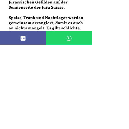
Jurassischen Gefilden auf der
Sonnenseite des Jura Suisse.
Speise, Trank und Nachtlager werden
gemeinsam arrangiert, damit es auch
an nichts mangelt. Es gibt schlichte
Übernachtungsmöglichkeiten, eine
Gemeinschaftsküche und mehrere
Sanitäre Einrichtungen für Sie und
Ihn.
Ich biete jedem Teilnehmer
zusätzlich eine kompakte Beratung
an. Wenn ihr gerne etwas wissen
möchtet, notiert was euch
beschäftigt und dann werden wir
diskret in die Tiefe gehen, während
eines nachnährenden Astrologisch -
Medialen Austauschs.
Habt ihr Lust auf Astrologie ?
Die ideale Gelegenheit für alle, die
gesünder leben wollen und sich für
die Wissenschaft der Astrologie
intressieren.
Wie weiter ?
Die Qualität des Jahres 2026/2027